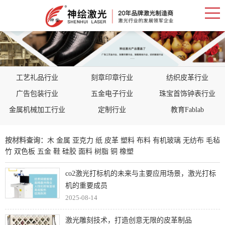
工艺礼品行业
刻章印章行业
纺织皮革行业
广告包装行业
五金电子行业
珠宝首饰钟表行业
金属机械加工行业
定制行业
教育Fablab
按材料查询：
木
金属
亚克力
纸
皮革
塑料
布料
有机玻璃
无纺布
毛毡
竹
双色板
五金
鞋
硅胶
面料
树脂
铜
橡塑
co2激光打标机的未来与主要应用场景，激光打标
机的重要成员
2025-08-14
激光雕刻技术，打造创意无限的皮革制品