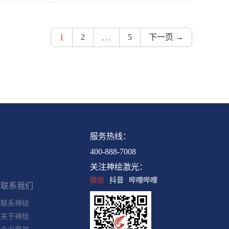
1
…
2
5
下一页 →
联系我们
服务热线：
400-888-7008
联系神绘
关注神绘激光：
关于神绘
企业荣誉
微信
抖音
哔哩哔哩
发展历程
招贤纳士
员工验证