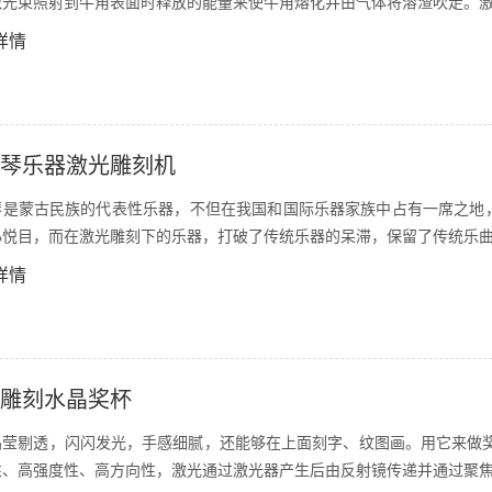
激光束照射到牛角表面时释放的能量来使牛角熔化并由气体将溶渣吹走。
详情
琴乐器激光雕刻机
琴是蒙古民族的代表性乐器，不但在我国和国际乐器家族中占有一席之地
心悦目，而在激光雕刻下的乐器，打破了传统乐器的呆滞，保留了传统乐
详情
雕刻水晶奖杯
晶莹剔透，闪闪发光，手感细腻，还能够在上面刻字、纹图画。用它来做奖
性、高强度性、高方向性，激光通过激光器产生后由反射镜传递并通过聚