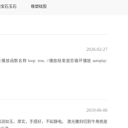
脂宝石玉石
橡塑硅胶
2026-02-27
 'player', //播放函数名称 loop: true, //播放结束是否循环播放 autoplay:
2019-06-06
感温润如玉，厚实，手感好，不起静电。 激光雕刻切割牛角梳是