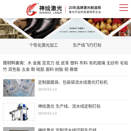
个性化激光加工
生产线飞行打标
按材料查询：
木
金属
亚克力
纸
皮革
塑料
布料
有机玻璃
无纺布
毛毡
竹
双色板
五金
鞋
硅胶
面料
树脂
铜
橡塑
定制面膜袋、包装袋流水线激光打标机
2019-05-13
神绘激光 生产线、流水线定制打标
2019-05-13
神绘激光 定制流水线切割生产线