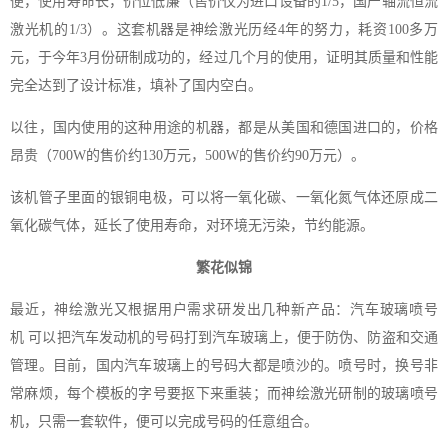
便，使用寿命长，价位低廉（售价仅为进口设备的1/5，国产轴流恒流
激光机的1/3）。这套机器是神绘激光历经4年的努力，耗资100多万
元，于今年3月份研制成功的，经过几个月的使用，证明其质量和性能
完全达到了设计标准，填补了国内空白。
以往，国内使用的这种用途的机器，都是从美国和德国进口的，价格
昂贵（700W的售价约130万元，500W的售价约90万元）。
该机管子里面的银铜电极，可以将一氧化碳、一氧化氮气体还原成二
氧化碳气体，延长了使用寿命，对环境无污染，节约能源。
繁花似锦
最近，神绘激光又根据用户需求研发出几种新产品：汽车玻璃喷号
机 可以把汽车发动机的号码打到汽车玻璃上，便于防伪、防盗和交通
管理。目前，国内汽车玻璃上的号码大都是喷沙的。喷号时，换号非
常麻烦，每个模板的字号要抠下来重装；而神绘激光研制的玻璃喷号
机，只需一套软件，便可以完成号码的任意组合。