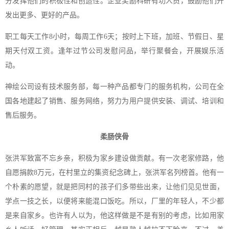
分发挥他们的积极性和创造性。企业奖励科研有功人员，鼓励他们开
发出更多、更好的产品。
职工每天工作8小时，每周工作6天；按时上下班，加班、节假日、星
期天付双工资。逢年过节公司发慰问品，举行聚餐会，开展娱乐活
动。
神绘公司设有技术服务部，每一种产品都专门的服务机构，公司在全
国各地建起了销售、服务网络，努力为用户提供安装、调试、培训和
售后服务。
柔肠侠骨
张洪军致富不忘乡亲，积极为家乡建设做贡献。有一次老家修路，他
自愿捐款8万元，在村里立的集资纪念碑上，张洪军名列榜首。他有一
个朴素的愿望，就是把同村的孩子们多带些出来，让他们见见世面，
学点一技之长，以便将来能混口饭吃。所以，厂里的年轻人，不少都
是来自家乡。也许有人以为，他这样做是不是有别的考虑，比如用家