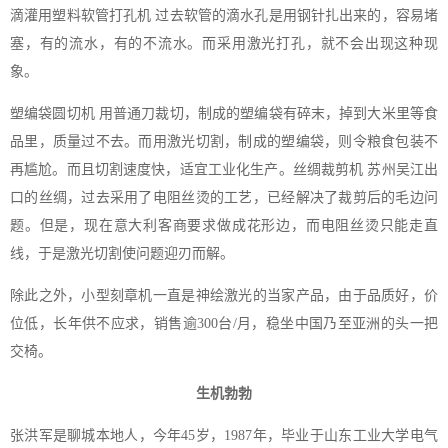
滴灌用塑料软管打孔机 过去软管的滴水孔是用钢针扎出来的，容易堵
塞，有的流水，有的不流水。而采用激光打孔，就不会出现这种现
象。
塑编袋圆切机 用普通刀裁切，制成的塑编袋有碎末，掉到大米里等食
品里，质量过不去。而用激光切割，制成的塑编袋，则令粮食包装不
再尴尬。而且切割速度快，适宜工业化生产。丝绸裁剪机 苏州吴江出
口的丝绸，过去采用了电阻丝烫的工艺，已经解决了裁剪后的毛边问
题。但是，现在意大利客商要求做成花形边，而电阻丝烫只能走直
线，于是激光切割使问题迎刃而解。
除此之外，小型刻章机一直是神绘激光的当家产品，由于品质好，价
位低，长年供不应求，销售逾300台/月，稳坐中国乃至亚洲的头一把
交椅。
生机勃勃
张洪军是聊城本地人，今年45岁，1987年，毕业于山东工业大学电气