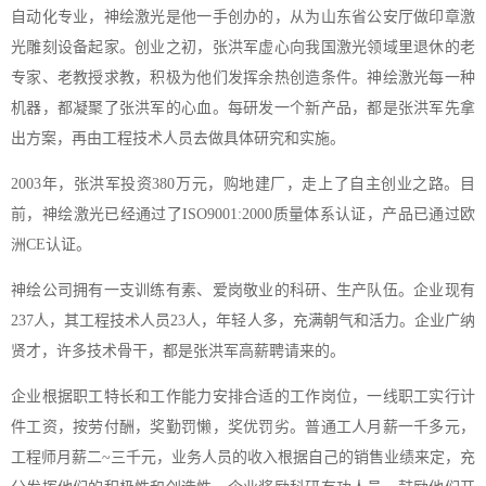
自动化专业，神绘激光是他一手创办的，从为山东省公安厅做印章激
光雕刻设备起家。创业之初，张洪军虚心向我国激光领域里退休的老
专家、老教授求教，积极为他们发挥余热创造条件。神绘激光每一种
机器，都凝聚了张洪军的心血。每研发一个新产品，都是张洪军先拿
出方案，再由工程技术人员去做具体研究和实施。
2003年，张洪军投资380万元，购地建厂，走上了自主创业之路。目
前，神绘激光已经通过了ISO9001:2000质量体系认证，产品已通过欧
洲CE认证。
神绘公司拥有一支训练有素、爱岗敬业的科研、生产队伍。企业现有
237人，其工程技术人员23人，年轻人多，充满朝气和活力。企业广纳
贤才，许多技术骨干，都是张洪军高薪聘请来的。
企业根据职工特长和工作能力安排合适的工作岗位，一线职工实行计
件工资，按劳付酬，奖勤罚懒，奖优罚劣。普通工人月薪一千多元，
工程师月薪二~三千元，业务人员的收入根据自己的销售业绩来定，充