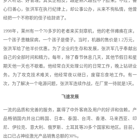
乡人听话、好管理。其实正相反，越是熟人越拉不下脸来。不过，善
心归善心，张洪军在执行纪律上，却公事公办，从来不徇私情，他曾
经把一个不称职的侄子给辞退了。
1998年，莱州有一个70多岁的老者来买刻章机，他的老伴瘫痪在床，
一个孩子患糖尿病，一个孩子是傻子。当时，机器的售价是1.2万元，
张洪军给了他半价优惠。为了企业的生存和发展，张洪军几乎奉献出
自己的全部时间和精力。每年，除了春节休息几天，其他节假日和星
期天他一天也不歇着。他经常白天处理公司的日常工作，晚上钻研业
务。为了攻克技术难关，他经常夜以继日，废寝忘食地工作。有一
次，为了解决一个电源问题，张洪军连续作战，在厂里一待就是3天。
飞速发展
一流的品质和完善的服务，赢得了中外客商及用户的好评和信赖。产
品畅销国内并出口韩国、日本、泰国、台湾、香港、马来西亚、印
尼、伊拉克、意大利、俄罗斯、土耳其等20多个国家和地区。目前，
出口已占神绘激光产品销售总额的30%。