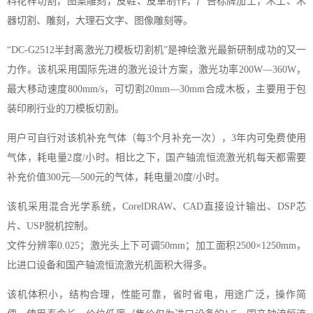
料花样切割，图案雕刻，皮鞋、皮革制作，广告标牌加工，木工、木
器切割、雕刻，大理石文字、图像雕刻等。
“DC-G2512半封离激光刀模板切割机”是神绘激光最新研制成功的又一
力作。该机采用国际先进的激光设计方案，激光功率200W—360W，
最大移动速度800mm/s，可切割20mm—30mm合成木板，主要用于包
装印刷行业的刀模板切割。
用户可自行对该机补充气体（每3个月补充一次），3年内可免费使用
气体，耗电量2度/小时。相比之下，国产轴流恒流激光机每天都需要
补充价值300元—500元的气体，耗电量20度/小时。
该机采用混合光学系统，CorelDRAW、CAD直接设计输出、DSP芯
片、USP脱机控制。
文件分辨率0.025；激光头上下可调50mm；加工面积2500×1250mm，
比进口设备和国产轴流恒流激光机面积大得多。
该机体积小，结构合理，性能可靠，省时省电，用途广泛，操作简