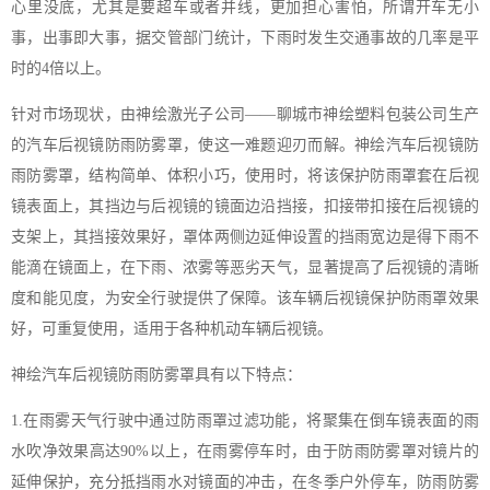
心里没底，尤其是要超车或者并线，更加担心害怕，所谓开车无小
事，出事即大事，据交管部门统计，下雨时发生交通事故的几率是平
时的4倍以上。
针对市场现状，由神绘激光子公司——聊城市神绘塑料包装公司生产
的汽车后视镜防雨防雾罩，使这一难题迎刃而解。神绘汽车后视镜防
雨防雾罩，结构简单、体积小巧，使用时，将该保护防雨罩套在后视
镜表面上，其挡边与后视镜的镜面边沿挡接，扣接带扣接在后视镜的
支架上，其挡接效果好，罩体两侧边延伸设置的挡雨宽边是得下雨不
能滴在镜面上，在下雨、浓雾等恶劣天气，显著提高了后视镜的清晰
度和能见度，为安全行驶提供了保障。该车辆后视镜保护防雨罩效果
好，可重复使用，适用于各种机动车辆后视镜。
神绘汽车后视镜防雨防雾罩具有以下特点：
1.在雨雾天气行驶中通过防雨罩过滤功能，将聚集在倒车镜表面的雨
水吹净效果高达90%以上，在雨雾停车时，由于防雨防雾罩对镜片的
延伸保护，充分抵挡雨水对镜面的冲击，在冬季户外停车，防雨防雾