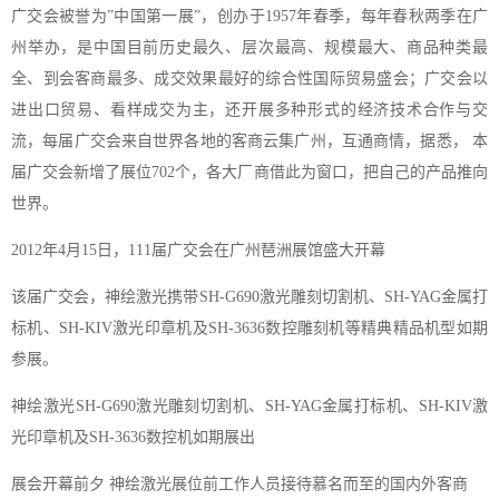
广交会被誉为”中国第一展”，创办于1957年春季，每年春秋两季在广
州举办，是中国目前历史最久、层次最高、规模最大、商品种类最
全、到会客商最多、成交效果最好的综合性国际贸易盛会；广交会以
进出口贸易、看样成交为主，还开展多种形式的经济技术合作与交
流，每届广交会来自世界各地的客商云集广州，互通商情，据悉， 本
届广交会新增了展位702个，各大厂商借此为窗口，把自己的产品推向
世界。
2012年4月15日，111届广交会在广州琶洲展馆盛大开幕
该届广交会，神绘激光携带SH-G690激光雕刻切割机、SH-YAG金属打
标机、SH-KIV激光印章机及SH-3636数控雕刻机等精典精品机型如期
参展。
神绘激光SH-G690激光雕刻切割机、SH-YAG金属打标机、SH-KIV激
光印章机及SH-3636数控机如期展出
展会开幕前夕 神绘激光展位前工作人员接待慕名而至的国内外客商