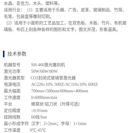
工作温度 0℃-45℃
分辨率 ≤4500dpi
控制配置 DSP
数据传输接口 USB
驱动器 雷塞
主板 睿达
系统环境 WINDOWS2000/WINDOWSXP/Vista/Win7
冷却方式 水冷及保护系统
支持图形格式 所有CORELDRAW可识别的文件格式
雕刻厚度 0-10mm（切割深度仅供参考，主要取决于材质与客
户对切割质量的要求）
分色切割 多达256层分色切割
断水保护 有
坡度雕刻 有，坡度大小可任意
机器重量 165KG/120KG
包装 胶合木箱包装
包装尺寸/重量 1600×1140×1150（mm）/240KG
可选配件 高级制冷水箱、进口聚焦镜、圆柱体/异形体滚轴