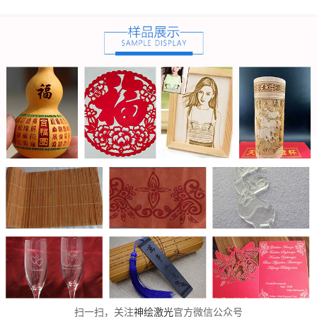
扫一扫，关注
神绘激光
官方微信公众号
神绘激光：享誉全球的专业激光设备制造商，专业生产
激光雕刻机
、
激光
切割机
、
激光打标机
，厂销一体，4S售后。
了解如何选购激光雕刻机
，
详细了解我们的产品
——您可以选择以下“三
种方式”联系我们：
① 拨打我们贴心服务热线：0635-8533777 或 400-0635-668
② 在“
联系我们
”（
请点击进入
）页面填写您的采购意向，留下您的联系
方式，我们会及时与您联系，并根据您行业和雕刻切割需求推荐适合您的