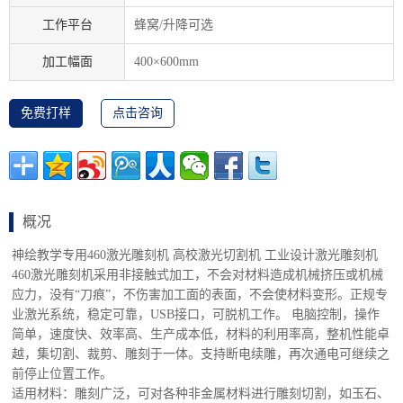
适用材料：雕刻广泛，可对各种非金属材料进行雕刻切割，如玉石、
水晶、亚克力、木头、塑料等。
适用行业：（1）主要适用于乐器、广告、皮革、玻璃制品、竹简、
毛笔、包装盒等雕刻切割。
（2）适用于小面积的工艺品加工，在双色板、木板、竹片、有机玻
璃板、布匹上刻各种各样的图形和文字，图文并茂，形象逼真。
技术参数
机器型号 SH-460激光雕刻机
激光功率 50W/60W/80W
激光器类型 CO2封闭式玻璃管激光器
电源电压 AC220±10% 50HZ/AC110±10% 60HZ
最大幅面 700mm×500mm/600mm×400mm
工作速度 0-6000mm/min
平台 蜂窝状/铝刀状（升降可选）
定位精度 <0.01mm
挂网线数 60线/line
最小形成字符 汉字：2×2mm；字母：1×1mm