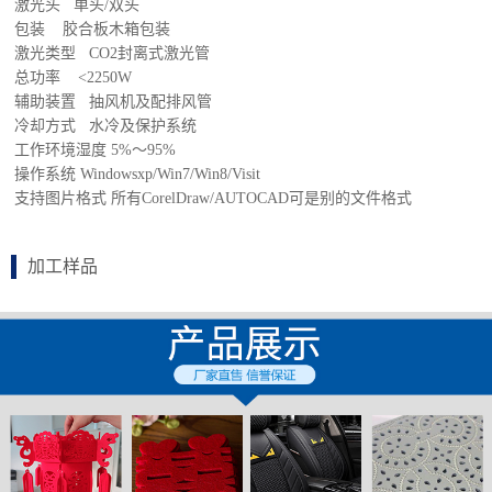
激光头 单头/双头
包装 胶合板木箱包装
激光类型 CO2封离式激光管
总功率 <2250W
辅助装置 抽风机及配排风管
冷却方式 水冷及保护系统
工作环境湿度 5%～95%
操作系统 Windowsxp/Win7/Win8/Visit
支持图片格式 所有CorelDraw/AUTOCAD可是别的文件格式
加工样品