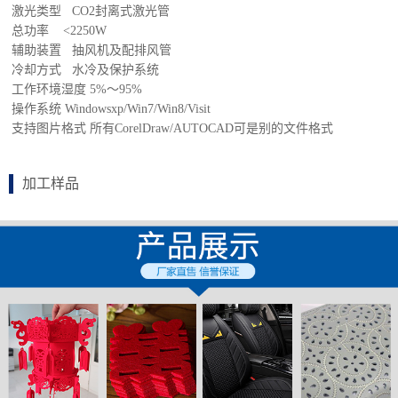
激光类型 CO2封离式激光管
总功率 <2250W
辅助装置 抽风机及配排风管
冷却方式 水冷及保护系统
工作环境湿度 5%～95%
操作系统 Windowsxp/Win7/Win8/Visit
支持图片格式 所有CorelDraw/AUTOCAD可是别的文件格式
加工样品