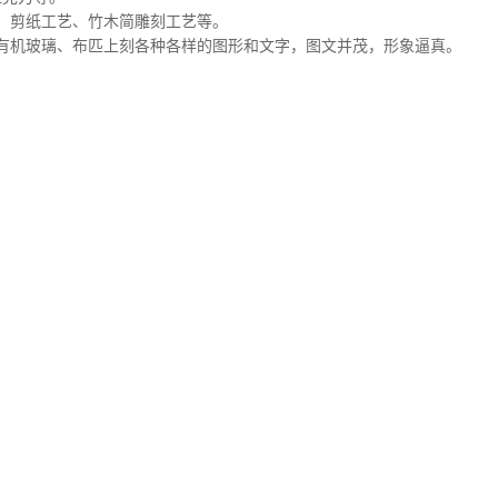
、剪纸工艺、竹木简雕刻工艺等。
有机玻璃、布匹上刻各种各样的图形和文字，图文并茂，形象逼真。