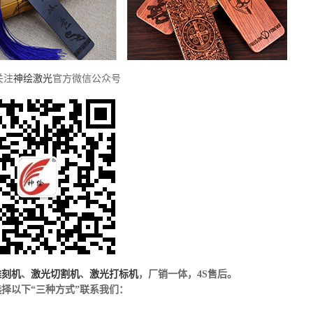
关注
神绘激光
官方微信公众号
雕刻机
、
激光切割机
、
激光打标机
，厂销一体，4S售后。
择以下“三种方式”联系我们：