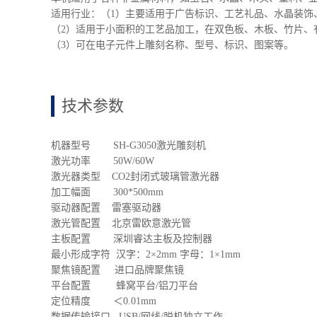
适用行业：（1）主要适用于广告标识、工艺礼品、水晶装饰
（2）适用于小面积的工艺品加工，在双色板、木板、竹片、
（3）可在电子元件上雕刻名称、型号、标识、图案等。
技术参数
机器型号 SH-G3050激光雕刻机
激光功率 50W/60W
激光器类型 CO2封闭式玻璃管激光器
加工幅面 300*500mm
驱动器配置 雷塞驱动器
激光管配置 北京雷欧意激光管
主板配置 深圳睿达主板及控制器
最小形成字符 汉字：2×2mm 字母：1×1mm
聚焦镜配置 进口品牌聚焦镜
平台配置 蜂窝平台/铝刀平台
定位精度 ＜0.01mm
数据传输接口 USB/网线/脱机独立工作