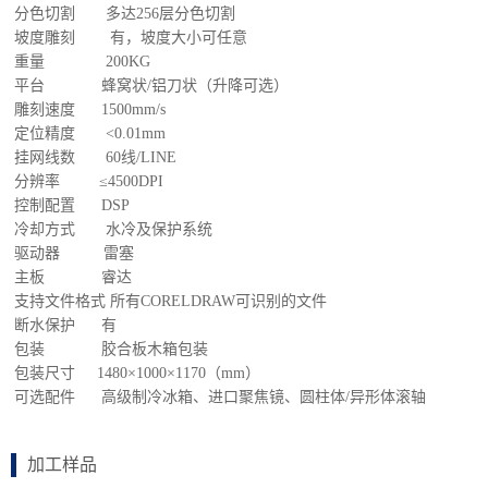
分色切割 多达256层分色切割
坡度雕刻 有，坡度大小可任意
重量 200KG
平台 蜂窝状/铝刀状（升降可选）
雕刻速度 1500mm/s
定位精度 <0.01mm
挂网线数 60线/LINE
分辨率 ≤4500DPI
控制配置 DSP
冷却方式 水冷及保护系统
驱动器 雷塞
主板 睿达
支持文件格式 所有CORELDRAW可识别的文件
断水保护 有
包装 胶合板木箱包装
包装尺寸 1480×1000×1170（mm）
可选配件 高级制冷冰箱、进口聚焦镜、圆柱体/异形体滚轴
加工样品