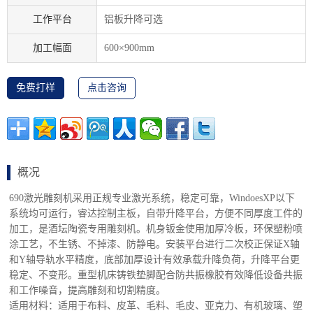
工作平台
铝板升降可选
加工幅面
600×900mm
免费打样
点击咨询
概况
690激光雕刻机采用正规专业激光系统，稳定可靠，WindoesXP以下
系统均可运行，睿达控制主板，自带升降平台，方便不同厚度工件的
加工，是酒坛陶瓷专用雕刻机。机身钣金使用加厚冷板，环保塑粉喷
涂工艺，不生锈、不掉漆、防静电。安装平台进行二次校正保证X轴
和Y轴导轨水平精度，底部加厚设计有效承载升降负荷，升降平台更
稳定、不变形。重型机床铸铁垫脚配合防共振橡胶有效降低设备共振
和工作噪音，提高雕刻和切割精度。
适用材料：适用于布料、皮革、毛料、毛皮、亚克力、有机玻璃、塑