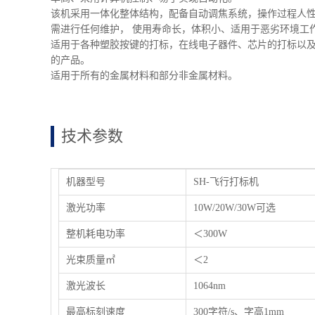
该机采用一体化整体结构，配备自动调焦系统，操作过程人
需进行任何维护， 使用寿命长，体积小、适用于恶劣环境工作
适用于各种塑胶按键的打标，在线电子器件、芯片的打标以
的产品。
适用于所有的金属材料和部分非金属材料。
技术参数
机器型号
SH-飞行打标机
激光功率
10W/20W/30W可选
整机耗电功率
＜300W
光束质量㎡
＜2
激光波长
1064nm
最高标刻速度
300字符/s、字高1mm