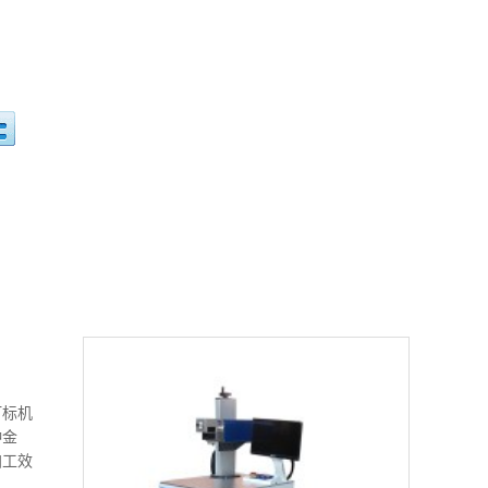
打标机
种金
加工效