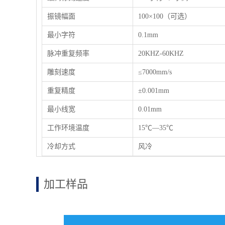
振镜幅面
100×100（可选）
最小字符
0.1mm
脉冲重复频率
20KHZ-60KHZ
雕刻速度
≤7000mm/s
重复精度
±0.001mm
最小线宽
0.01mm
工作环境温度
15℃—35℃
冷却方式
风冷
加工样品