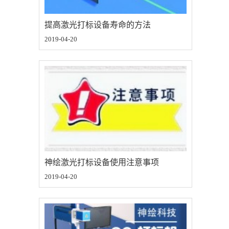
提高激光打标设备寿命的方法
2019-04-20
神绘激光打标设备使用注意事项
2019-04-20