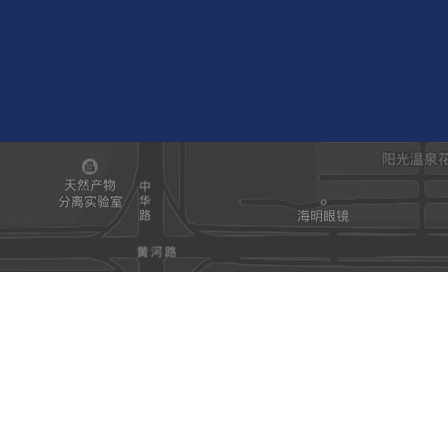
 © 2018 聊城市神绘激光设备有限公司 All Rights Reserved 备案号：
鲁ICP备