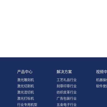
产品中心
解决方案
视频
激光雕刻机
工艺礼品行业
机器操
激光切割机
刻章印章行业
软件使
激光混切机
纺织皮革行业
激光打标机
广告包装行业
行业专用机型
五金电子行业