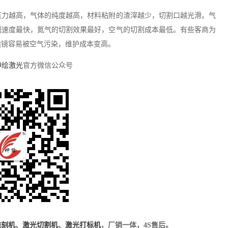
压力越高，气体的纯度越高，材料粘附的渣滓越少，切割口越光滑。气
割速度最快，氮气的切割效果最好，空气的切割成本最低。有些客商为
透镜容易被空气污染，维护成本变高。
神绘激光
官方微信公众号
雕刻机
、
激光切割机
、
激光打标机
，厂销一体，4S售后。