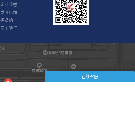
员工验证
在线客服
11006283号-3