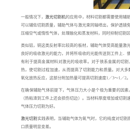
一般情况下，
激光切割机
的应用中，材料切割都需要使用辅
可以辅佐切割质量，辅助气体与激光束同轴喷出，保护透镜
压缩空气或惰性气体，处理融化和蒸发材料，同时抑制切割
类似铝，铜这类反射率比较高的板材，辅助气体受高能量激
良好的吸收激光的能力，并将所吸收的光能传送到工件上．
有利于提高金属材料对激光的吸收率。对于铁系金属的切割
热，使切割过程加速，从而提高了切割能力和质量。对大多
氧化放热反应，这部分附加热量可提高切割速度1／3～1／2
在确保辅助气体前提下，气体压力大小是个极为重要的因素
（热粘渣到工件上还会损伤切边）。当材料厚度增加或切割
气体压力切割为好。
激光切割
实践表明，当辅助气体为氧气时，它的纯度对切割质
口质量明显变差。