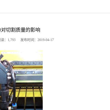
力对切割质量的影响
,793 发布时间：2019-04-17