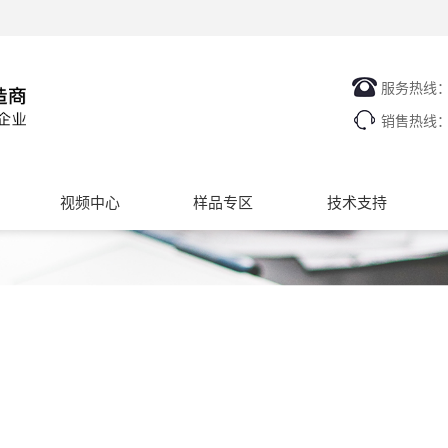
服务热线
销售热线
视频中心
样品专区
技术支持