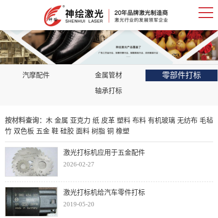
零部件打标
汽摩配件
金属管材
轴承打标
按材料查询：
木
金属
亚克力
纸
皮革
塑料
布料
有机玻璃
无纺布
毛毡
竹
双色板
五金
鞋
硅胶
面料
树脂
铜
橡塑
激光打标机应用于五金配件
2026-02-27
激光打标机给汽车零件打标
2019-05-20