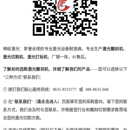
神绘激光：享誉全球的专业激光设备制造商，专业生产
激光雕刻机
、
激光切割机
、
激光打标机
，厂销一体，4S售后。
了解如何选购激光雕刻机
，
详细了解我们的产品
——您可以选择以下
“三种方式”联系我们：
① 拨打我们贴心服务热线：0635-8533777 或 400-0635-668
② 在“
联系我们
”（
请点击进入
）页面填写您的采购意向，留下您的联
系方式，我们会及时与您联系，并根据您行业和雕刻切割需求推荐适
合您的激光切割方案。