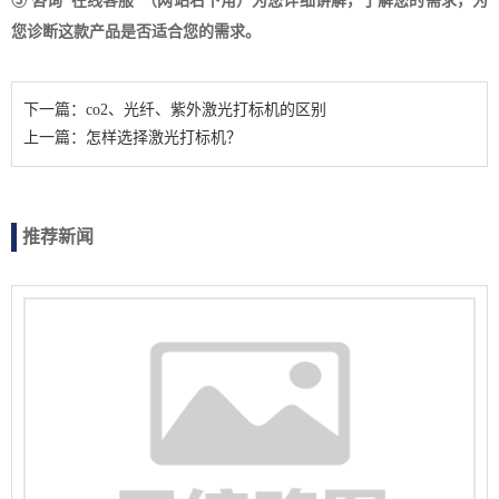
③ 咨询“在线客服”（网站右下角）为您详细讲解，了解您的需求，为
您诊断这款产品是否适合您的需求。
下一篇：co2、光纤、紫外激光打标机的区别
上一篇：怎样选择激光打标机？
推荐新闻