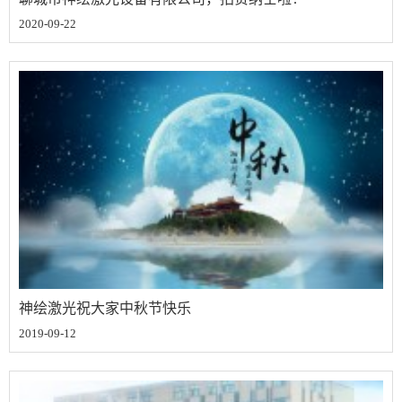
2020-09-22
神绘激光祝大家中秋节快乐
2019-09-12