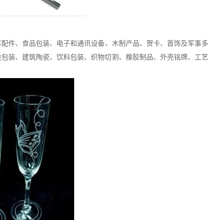
车配件、食品包装、电子和通讯设备、木制产品、贺卡、首饰及军事多
类包装、建筑陶瓷、饮料包装、织物切割、橡胶制品、外壳铭牌、工艺