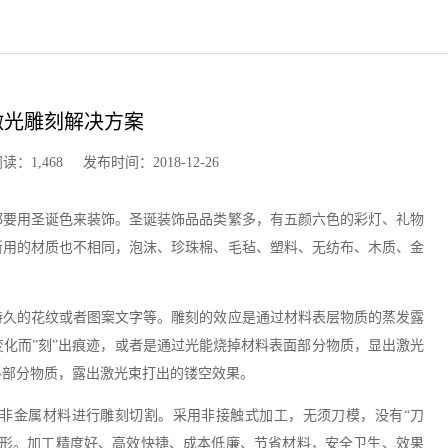
激光雕刻解决方案
,468 发布时间：2018-12-26
都要用圣诞色来装饰。圣诞装饰品品类繁多，有五颜六色的彩灯、礼物
所用的材质也不相同，泡沫、珍珠棉、毛毡、塑料、无纺布、木质、金
持久的花纹或者图案文字等。雕刻的效应是通过材料表层物质的蒸发露
化而”刻”出痕迹，或者是通过光能烧掉材料表面部分物质，显出激光
料部分物质，露出激光束打出的镂空效果。
非金属材料进行雕刻切割。采用非接触式加工，无须刀模，没有“刀
变形。加工精度好、高效快捷、成本低廉、节省材料，安全卫生、效果