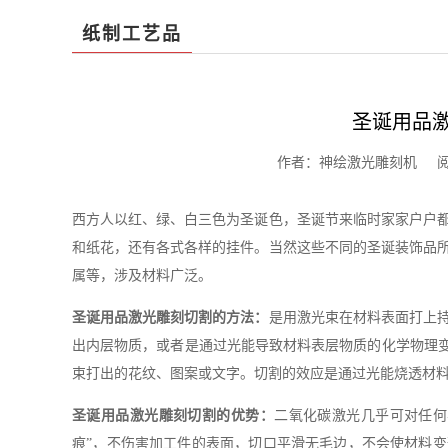
纸制工艺品
圣诞用品
作者：神绘激光雕刻机 阅读：1
西方人以红、绿、白三色为圣诞色，圣诞节来临时家家户户
和纸花，还有各式各样的挂件。当然这些不同的圣诞装饰品
属等，涉及材料广泛。
圣诞用品激光雕刻切割的方法：
是用激光束在材料表面打上
出内层物质，或者是通过光能导致材料表层物质的化学物理变
束打出的花纹、图案或文字。切割的效应是通过光能烧透材
圣诞用品激光雕刻切割的优势：
二氧化碳激光几乎可对任何
痕”，不伤害加工件的表面，切口平滑无毛边，不会使材料