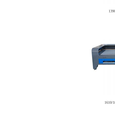
13
1610