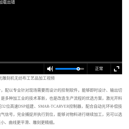
加载出错
正常
10激光雕刻机无纺布工艺品加工视频
设计，配以专业针对现场需要而设计的控制软件，能够即时设计、输出切
，是多种加工业的技术革新，也是改造生产流程的优选方案，激光开料
位高速DSP组建、SMAR-TCARVER控制器，配合自动光环补偿技
电气信号，完全捕捉并执行到位，能够对物料进行继续加工，另可以选
更小、曲线更平滑、雕刻更精细。