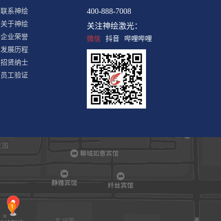
400-888-7008
联系神绘
关于神绘
关注神绘激光：
企业荣誉
微信
抖音
哔哩哔哩
发展历程
招贤纳士
员工验证