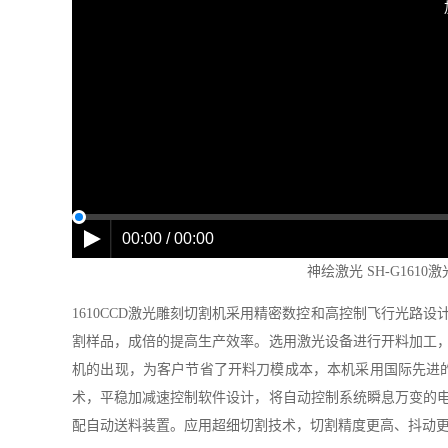
00:00 / 00:00
神绘激光 SH-G16
1610CCD激光雕刻切割机采用精密数控和高控制飞行光路
割样品，成倍的提高生产效率。选用激光设备进行开料加工
机的出现，为客户节省了开料刀模成本，本机采用国际先进的32
术，平稳加减速控制软件设计，将自动控制系统瞬息万变的
配自动送料装置。应用超细切割技术，切割精度更高、抖动