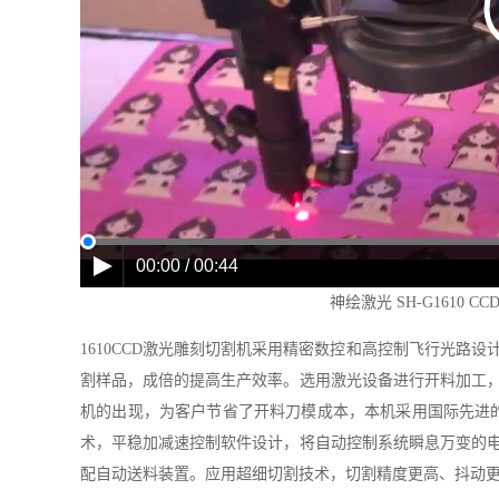
00:00 / 00:44
神绘激光 SH-G1610
1610CCD激光雕刻切割机采用精密数控和高控制飞行光路
割样品，成倍的提高生产效率。选用激光设备进行开料加工
机的出现，为客户节省了开料刀模成本，本机采用国际先进的32
术，平稳加减速控制软件设计，将自动控制系统瞬息万变的
配自动送料装置。应用超细切割技术，切割精度更高、抖动