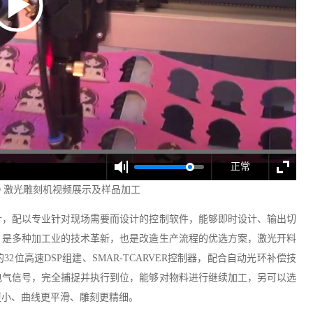
正常
 CCD 激光雕刻机视频展示及样品加工
设计，配以专业针对现场需要而设计的控制软件，能够即时设计、输出切
，是多种加工业的技术革新，也是改造生产流程的优选方案，激光开料
位高速DSP组建、SMAR-TCARVER控制器，配合自动光环补偿技
电气信号，完全捕捉并执行到位，能够对物料进行继续加工，另可以选
更小、曲线更平滑、雕刻更精细。