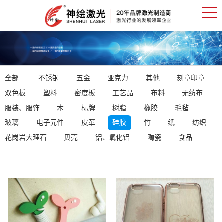
全部
不锈钢
五金
亚克力
其他
刻章印章
双色板
塑料
密度板
工艺品
布料
无纺布
服装、服饰
木
标牌
树脂
橡胶
毛毡
玻璃
电子元件
皮革
硅胶
竹
纸
纺织
花岗岩大理石
贝壳
铝、氧化铝
陶瓷
食品