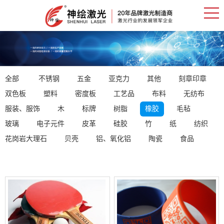
全部
不锈钢
五金
亚克力
其他
刻章印章
双色板
塑料
密度板
工艺品
布料
无纺布
服装、服饰
木
标牌
树脂
橡胶
毛毡
玻璃
电子元件
皮革
硅胶
竹
纸
纺织
花岗岩大理石
贝壳
铝、氧化铝
陶瓷
食品