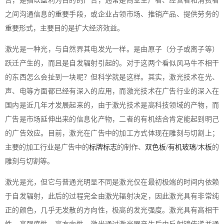
告，是指以盈利为目的的广告，通常是商业生产者、经营者和消费者
之间沟通信息的重要手段，或企业占领市场、推销产品、提供劳务的
重要形式，主要目的是扩大经济效益。
激光是一种光，与自然界其电发光一样。是由原子（分子或离子等）
跃迁产生的，而且是自发辐射引起的。对于这两个看似风马牛不相干
的东西怎么会扯到一块呢？但科学就是这样。其实，激光技术在光、
声、电等方面都已经有深入的应用，而激光技术在广告行业的深入在
国内是近几年才发展起来的，由于激光技术是高科技领域的产物，而
广告是市场延伸出来的信息化产物，二者的有机结合肯定能起到明己
的广告效应。目前，激光在广告中的加工方式体现在雕刻与切割上；
主要的加工行业是广告中的
标牌标志
的制作、
双色板
/
有机玻璃
/
木板
的
雕刻与切割等。
激光是光，但它与普通光明显不同是激光仅在最初极端的时间内依赖
于自发辐射，此后的过程完全由激光辐射决定，因此激光具有非常纯
正的颜色，几乎无发散的方向性，极高的发光强度。激光具有高相干