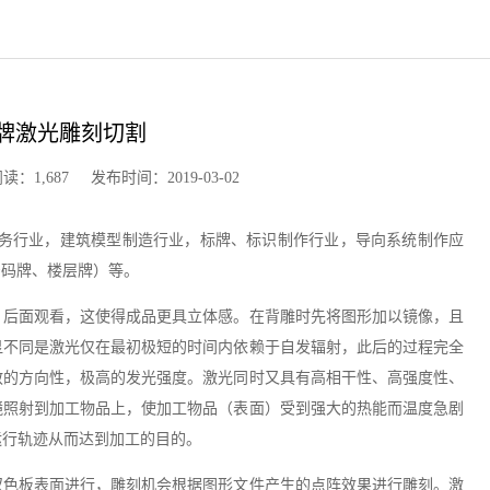
牌激光雕刻切割
,687 发布时间：2019-03-02
服务行业，建筑模型制造行业，标牌、标识制作行业，导向系统制作应
号码牌、楼层牌）等。
，后面观看，这使得成品更具立体感。在背雕时先将图形加以镜像，且
显不同是激光仅在最初极短的时间内依赖于自发辐射，此后的过程完全
散的方向性，极高的发光强度。激光同时又具有高相干性、高强度性、
镜照射到加工物品上，使加工物品（表面）受到强大的热能而温度急剧
运行轨迹从而达到加工的目的。
双色板表面进行，雕刻机会根据图形文件产生的点阵效果进行雕刻。激