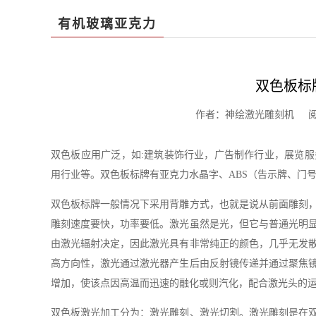
有机玻璃亚克力
双色板标
作者：神绘激光雕刻机 阅读：1
双色板应用广泛，如:建筑装饰行业，广告制作行业，展览
用行业等。双色板标牌有亚克力水晶字、ABS（告示牌、门
双色板标牌一般情况下采用背雕方式，也就是说从前面雕刻
雕刻速度要快，功率要低。激光虽然是光，但它与普通光明
由激光辐射决定，因此激光具有非常纯正的颜色，几乎无发
高方向性，激光通过激光器产生后由反射镜传递并通过聚焦
增加，使该点因高温而迅速的融化或则汽化，配合激光头的
双色板激光加工分为：激光雕刻、激光切割。激光雕刻是在