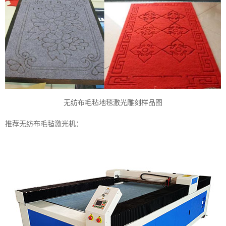
无纺布毛毡地毯激光雕刻样品图
推荐无纺布毛毡激光机：