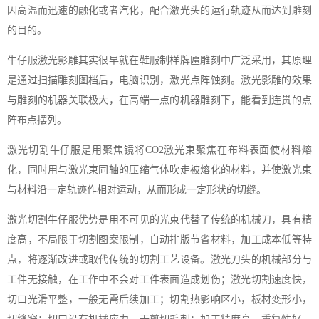
因高温而迅速的融化或者汽化，配合激光头的运行轨迹从而达到雕刻
的目的。
牛仔服激光影雕其实很早就在鞋服制样牌匾雕刻中广泛采用，其原理
是通过扫描雕刻图档后，电脑识别，激光点阵蚀刻。激光影雕的效果
与雕刻的机器关联极大，在高端一点的机器雕刻下，能看到连贯的点
阵布点摆列。
激光切割牛仔服是用聚焦镜将CO2激光束聚焦在布料表面使材料熔
化，同时用与激光束同轴的压缩气体吹走被熔化的材料，并使激光束
与材料沿一定轨迹作相对运动，从而形成一定形状的切缝。
激光切割牛仔服优势是用不可见的光束代替了传统的机械刀，具有精
度高，不局限于切割图案限制，自动排版节省材料，加工成本低等特
点，将逐渐改进或取代传统的切割工艺设备。激光刀头的机械部分与
工件无接触，在工作中不会对工件表面造成划伤；激光切割速度快，
切口光滑平整，一般无需后续加工；切割热影响区小，板材变形小，