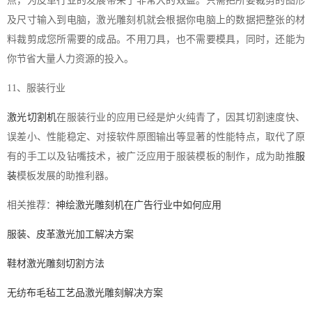
点，为皮革行业的发展带来了非常大的效益。只需把所要裁剪的图形
及尺寸输入到电脑，激光雕刻机就会根据你电脑上的数据把整张的材
料裁剪成您所需要的成品。不用刀具，也不需要模具，同时，还能为
你节省大量人力资源的投入。
11、服装行业
激光切割机
在服装行业的应用已经是炉火纯青了，因其切割速度快、
误差小、性能稳定、对接软件原图输出等显著的性能特点，取代了原
有的手工以及钻嘴技术，被广泛应用于服装模板的制作，成为助推
服
装
模板发展的助推利器。
相关推荐：
神绘激光雕刻机在广告行业中如何应用
服装、皮革激光加工解决方案
鞋材激光雕刻切割方法
无纺布毛毡工艺品激光雕刻解决方案